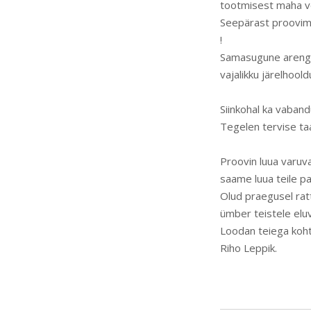
tootmisest maha v
Seepärast proovimeg
!
Samasugune areng o
vajalikku järelhoold
Siinkohal ka vaband
Tegelen tervise ta
Proovin luua varuv
saame luua teile pa
Olud praegusel rat
ümber teistele elu
Loodan teiega koht
Riho Leppik.