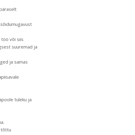
epäraselt
ga sõidumugavust
töö või siis
lgsest suuremad ja
rged ja samas
apiisavale
apoole tuleku ja
ma.
 tõttu