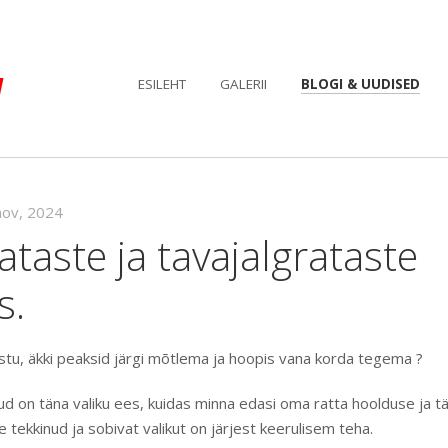
M
ESILEHT
GALERII
BLOGI & UUDISED
nov, 2024
rataste ja tavajalgrataste
s.
ostu, äkki peaksid järgi mõtlema ja hoopis vana korda tegema ?
ud on täna valiku ees, kuidas minna edasi oma ratta hoolduse ja t
 tekkinud ja sobivat valikut on järjest keerulisem teha.