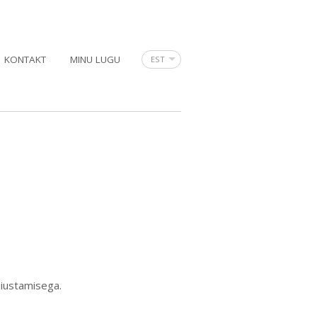
KONTAKT
MINU LUGU
EST
äiustamisega.