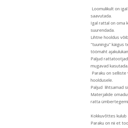
Loomulikult on igal
saavutada.
Igal rattal on oma
suurendada.
Lihtne hooldus võib
"tuuningu" käigus 
töömaht ajakuluka
Paljud rattatootja
mugavad kasutada
Paraku on selliste
hooldusele.
Paljud lihtsamad s
Materjalide omadus
ratta ümbertegemi
Kokkuvõttes kulub 
Paraku on nii et t