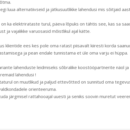
õtma.
i luua alternatiivseid ja jätkusuutlikke lahendusi mis sõitjaid a
n ka elektrirataste turul, päeva lõpuks on tähtis see, kas sa saa
ust ja vajalikke varuosasid mõistlikul ajal kätte.
us klientide ees kes pole oma ratast piisavalt kiiresti korda saanud
astamisega ja pean endale tunnistama et üle oma varju ei hüppa.
ariante lahenduste leidmiseks sõbralike koostööpartnerite näol j
remaid lahendusi !
taturul on muutlikud ja paljud ettevõtted on sunnitud oma tegev
valdkondadele orienteeruma.
uda järgmisel rattahooajal uuesti ja seniks soovin muretut veerem