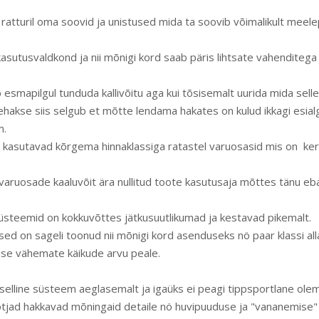
 ratturil oma soovid ja unistused mida ta soovib võimalikult meel
 kasutusvaldkond ja nii mõnigi kord saab päris lihtsate vahendite
 esmapilgul tunduda kallivõitu aga kui tõsisemalt uurida mida selle 
tehakse siis selgub et mõtte lendama hakates on kulud ikkagi esia
m.
d kasutavad kõrgema hinnaklassiga ratastel varuosasid mis on ke
.
 varuosade kaaluvõit ära nullitud toote kasutusaja mõttes tänu eb
üsteemid on kokkuvõttes jätkusuutlikumad ja kestavad pikemalt.
ed on sageli toonud nii mõnigi kord asenduseks nö paar klassi all
se vähemate käikude arvu peale.
selline süsteem aeglasemalt ja igaüks ei peagi tippsportlane ole
ootjad hakkavad mõningaid detaile nö huvipuuduse ja "vananemise"