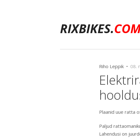
RIXBIKES.
CO
Riho Leppik •
08. 
Elektri
hooldu
Plaanid uue ratta 
Paljud rattaomanik
Lahendusi on juurde