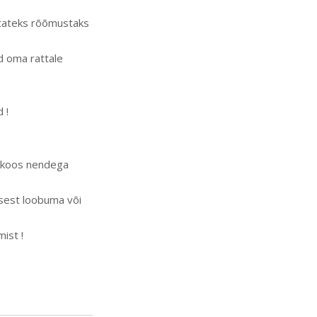
astateks rõõmustaks
d oma rattale
 !
a koos nendega
usest loobuma või
ist !