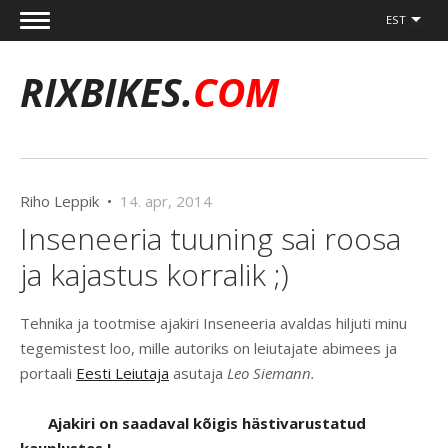
EST
RIXBIKES.
COM
Riho Leppik •
14. apr, 2014
Inseneeria tuuning sai roosa
ja kajastus korralik ;)
Tehnika ja tootmise ajakiri Inseneeria avaldas hiljuti minu
tegemistest loo, mille autoriks on leiutajate abimees ja
portaali
Eesti Leiutaja
asutaja
Leo Siemann.
Ajakiri on saadaval kõigis hästivarustatud