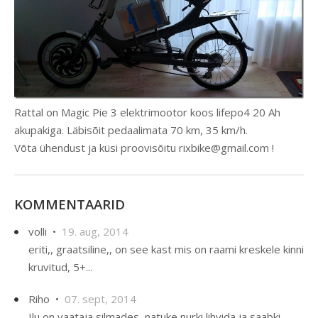
Rattal on Magic Pie 3 elektrimootor koos lifepo4 20 Ah
akupakiga. Läbisõit pedaalimata 70 km, 35 km/h.
Võta ühendust ja küsi proovisõitu rixbike@gmail.com !
KOMMENTAARID
volli •
19. aug, 2014
eriti,, graatsiline,, on see kast mis on raami kreskele kinni
kruvitud, 5+...
Riho •
07. sept, 2014
Ilu on vaataja silmades, natuke nurki lihvida ja saabki