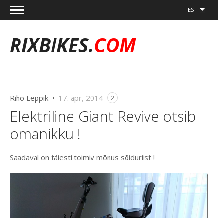
EST
RIXBIKES.
COM
Riho Leppik •
17. apr, 2014
2
Elektriline Giant Revive otsib
omanikku !
Saadaval on täiesti toimiv mõnus sõiduriist !